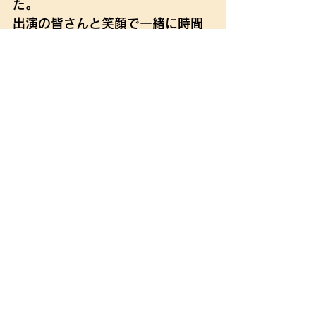
た。
出演の皆さんと笑顔で一緒に時間
を過ごせた貴重な1日でした。感謝
です。
コンサート
コメント
コメントを追加…