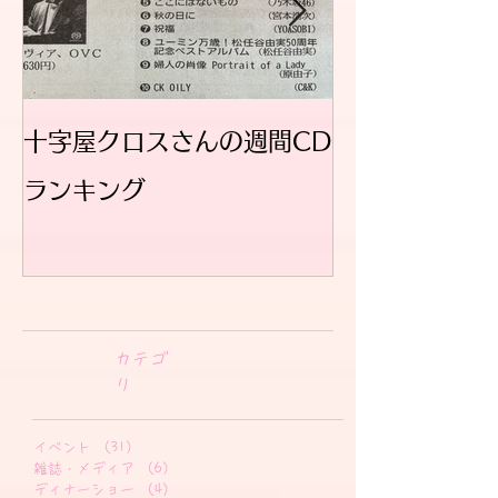
十字屋クロスさんの週間CD
ブログ始めま
ランキング
​カテゴ
リ
イベント
（31）
31件の記事