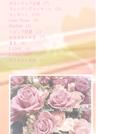
雑誌・メディア
（6）
6件の記事
ディナーショー
（4）
4件の記事
ボランティア出演
（7）
7件の記事
クルージングコンサート
（2）
2件の記事
コンサート
（12）
12件の記事
Loves Flower
（4）
4件の記事
SEASON
（3）
3件の記事
リビング新聞
（1）
1件の記事
おすすめのお店
（7）
7件の記事
東京
（4）
4件の記事
I LOVE
（0）
0件の記事
I LOVE CARP
（0）
0件の記事
おすすめの番組
（1）
1件の記事