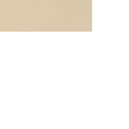
ホテル・レクストン鹿児島 (料亭 竹千代)
懇親会のゲスト出演。 お声をかけて頂き感謝で
す。