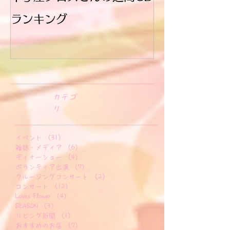
十字屋クロスさんの週間CD
ブログ始めま
ランキング
​カテゴ
リ
イベント
（31）
31件の記事
雑誌・メディア
（6）
6件の記事
ディナーショー
（4）
4件の記事
ボランティア出演
（7）
7件の記事
クルージングコンサート
（2）
2件の記事
コンサート
（12）
12件の記事