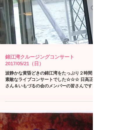
錦江湾クルージングコンサート
2017/05/21（日）
波静かな黄昏どきの錦江湾をたっぷり２時間！
素敵なライブコンサートでした☆☆☆ 日高正人
さん＆いもづるの会のメンバーの皆さんです。
（左から曽我部幸夫さん、上川清美さん、にし
きえさやか、日高正人さん、内村清文さん） 鹿
児島の夜景を見ながらの上川清美さんとの船上
ツーショットです。