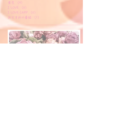
Loves Flower
（4）
4件の記事
SEASON
（3）
3件の記事
リビング新聞
（1）
1件の記事
おすすめのお店
（7）
7件の記事
東京
（4）
4件の記事
I LOVE
（0）
0件の記事
I LOVE CARP
（0）
0件の記事
おすすめの番組
（1）
1件の記事