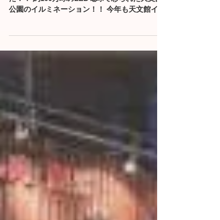
今年も『 天文館millionation 』が始まりまし
た！！ 約100万球のLED電球で彩られた天文館
公園のイルミネーション！！ 今年も天文館イル
ミネーションは幻想的でした。 かわいいキャラ
クターたちもいて賑やかでした～☆☆☆