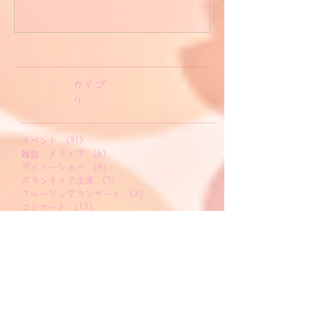
ランキング
​カテゴ
リ
イベント
（31）
31件の記事
雑誌・メディア
（6）
6件の記事
ディナーショー
（4）
4件の記事
ボランティア出演
（7）
7件の記事
クルージングコンサート
（2）
2件の記事
コンサート
（12）
12件の記事
Loves Flower
（4）
4件の記事
SEASON
（3）
3件の記事
リビング新聞
（1）
1件の記事
おすすめのお店
（7）
7件の記事
東京
（4）
4件の記事