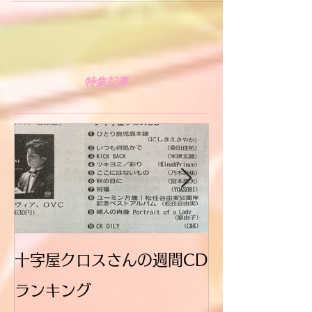
ました。 たくさんの皆さんとの交流、出会いも
あり心に残る一日でした。 素敵な花束まで頂き
応援に駆けつけてもらいました。 ありがとうご
ざいました。
特集記事
十字屋クロスさんの週間CD
ブログ始めま