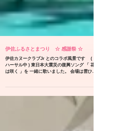
伊佐ふるさとまつり ☆ 感謝祭 ☆
伊佐カヌークラブJr とのコラボ風景です ( リ
ハーサル中 ) 東日本大震災の復興ソング 「 花
は咲く 」を 一緒に歌いました。 会場は雲ひと
つない秋晴れの１日でした。 CD販売・握手会
も カヌーJrの手伝い もあり賑やかでした